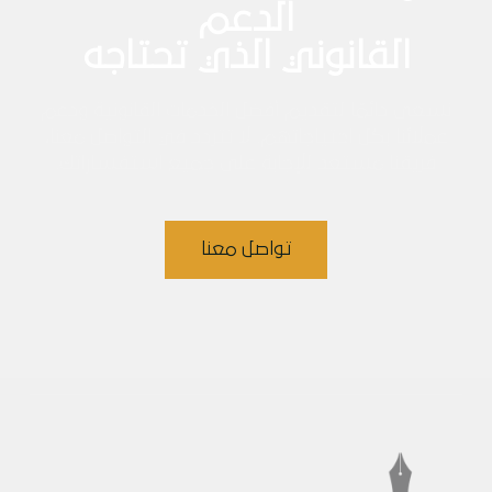
الدعم
القانوني الذي تحتاجه
نسعى دائمًا لتقديم أفضل الخدمات القانونية ودعم
عملائنا بكل احتياجاتهم. لا تتردد في التواصل معنا،
فريقنا مستعد للإجابة على جميع استفساراتك.
تواصل معنا