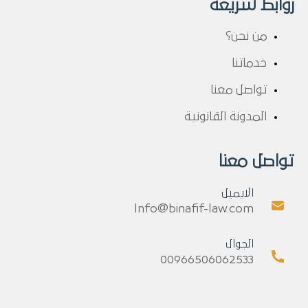
روابط سريعة
من نحن؟
خدماتنا
تواصل معنا
المدونة القانونية
تواصل معنا
الايميل
Info@binafif-law.com
الجوال
00966506062533